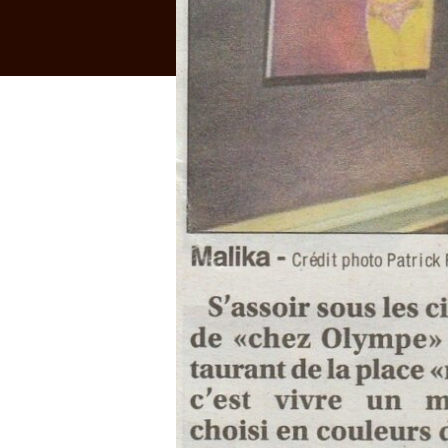
les
femmes