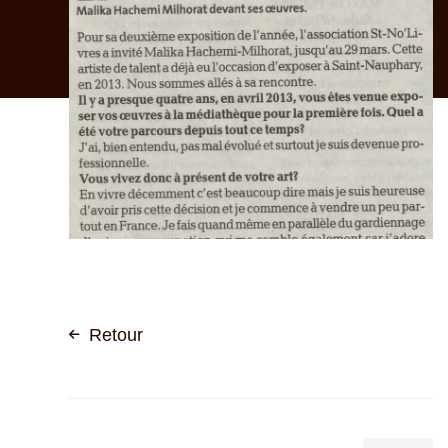
Peinture
en
relief
–
Saint-
Nauphary
Retour