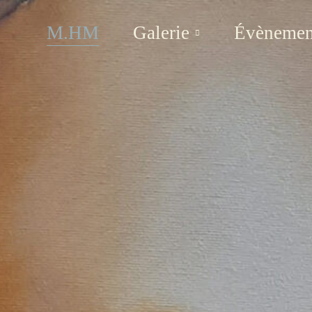
M.HM
Galerie
Évènemen