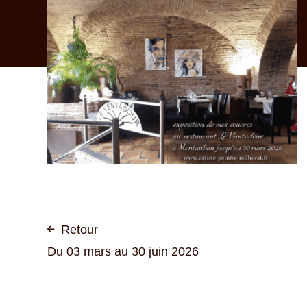
Exposition
au
restaurant
LE
VANTADOUR
à
Montauban
(82)
Retour
Du 03 mars au 30 juin 2026